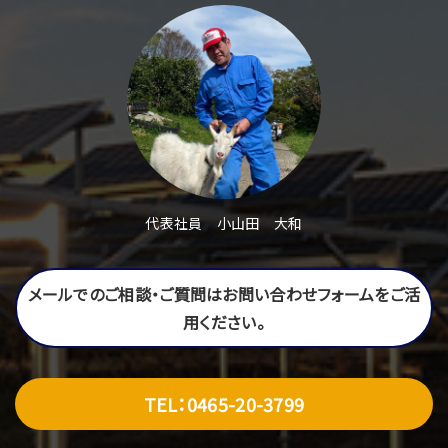
人情報を開示できるものとします。
警察や裁判所、その他の政府機関から召喚状、令状、命令等に
よって要求された場合
人の生命、身体または財産の保護のために必要がある場合で
あって、お客様の同意を得ることが困難であるとき。
個人情報の管理
お客様の個人情報は、弊社が適切な管理を行なうとともに、漏
代表社員 小山田 大和
洩、滅失、毀損の防止のために最大限の注意を払っております。
尚、弊社ではお客様によりよいサービスを提供するため、個人情
メールでのご相談・ご質問はお問い合わせフォームをご活
報を適切に取り扱っていると認められる外部の委託先に、個人
情報の取り扱いの一部を委託しています。委託先は、委託業務
用ください。
を行なうために必要な範囲で個人情報を利用します。 この場
合、 弊社は、委託先との間で個人情報の取り扱いについて適切
な契約を締結し、適切な管理を要求いたします。
TEL：0465-20-3799
従業員の監督方法