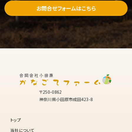
お問合せフォームはこちら
個人情報保護の重要性について、適時または定期的に適切な
教育を行っております。また、弊社が個人情報を管理する際は、
管理責任者を置き、適切な管理を行うとともに、外部への流出
防止に努めます。さらに、外部からの不正アクセス、改ざん等の
危険に対しては、適切かつ合理的な範囲の安全対策を実施し、
お客様の個人情報保護に努めます。 個人情報に係るデータベ
ース等のアクセスについては、アクセス権を有するものを限定
し、社内においても不正な利用がなされないように厳重に管理
します。
リンク先
〒250-0862
神奈川県小田原市成田423-8
リンク先での個人情報の利用については、弊社のプライバシー
の考え方ではなく、リンク先自身のプライバシーの考え方に従っ
て行われます。
トップ
当社について