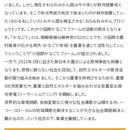
いました。 しかし現在それらのみかん畑は今や多くが耕作放棄地と
なっています。
そこで地元市民の有志で始まったのが耕作放棄してい
た（おひるねしていた）みかん畑を再生させる「おひるねみかんプロジ
ェクト」です。 これが小田原かなごてファームの活動の原点となりま
す。
「かなごて」とは、御殿場線沿線神奈川口のことです。 小田原の農
村風景が広がる郊外（かなごて地域）を農業を通じて活性化していこ
うということで「小田原かなごてファーム」が設立されました。
一方で、2011年3月に起きた東日本大震災による原発事故も契機と
なります。原発に頼らない社会を目指して、自然エネルギーの普及活
動の取り組みを始めました。 そこから農業を持続させるための、農業
の6次産業化や、農業と自然エネルギーを組み合わせる営農型太陽
光発電（ソーラーシェアリング）を開始しました。
世界的な環境問題、気候変動など様々な社会課題が山積する中、一
つ一つローカルの地域課題を解決することが大きな社会課題解決に
繋がるのだ、という信念の下、事業を展開しています。