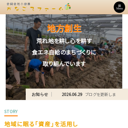
Menu
地方創生
地方創生
地方創生
地方創生
荒れ地を耕し心を耕す
荒れ地を耕し心を耕す
荒れ地を耕し心を耕す
荒れ地を耕し心を耕す
食エネ自給のまちづくりに
食エネ自給のまちづくりに
食エネ自給のまちづくりに
食エネ自給のまちづくりに
取り組んでいます
取り組んでいます
取り組んでいます
取り組んでいます
.07.13
ブログを更新しま
2026.06.29
ブログを更新しま
お知らせ
した。
STORY
地域に眠る「資産」を活用し